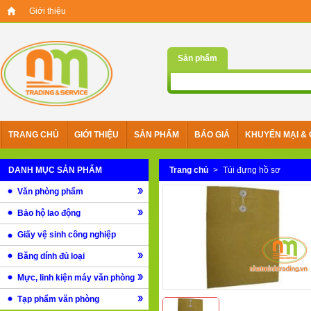
Giới thiệu
Sản phẩm
TRANG CHỦ
GIỚI THIỆU
SẢN PHẨM
BÁO GIÁ
KHUYẾN MẠI & 
DANH MỤC SẢN PHẨM
Trang chủ
>
Túi đựng hồ sơ
Văn phòng phẩm
Bảo hộ lao động
Giấy vệ sinh công nghiệp
Băng dính đủ loại
Mực, linh kiện máy văn phòng
Tạp phẩm văn phòng