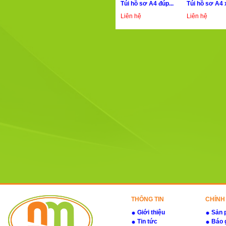
Túi hồ sơ A4 đúp...
Túi hồ sơ A4 xi
Liên hệ
Liên hệ
THÔNG TIN
CHÍNH
Giới thiệu
Sản 
Tin tức
Báo 