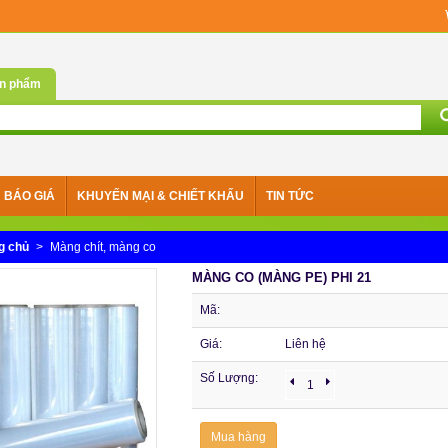
n phẩm
BÁO GIÁ
KHUYẾN MẠI & CHIẾT KHẤU
TIN TỨC
g chủ
>
Màng chít, màng co
MÀNG CO (MÀNG PE) PHI 21
Mã:
Giá:
Liên hệ
Số Lượng:
Mua hàng