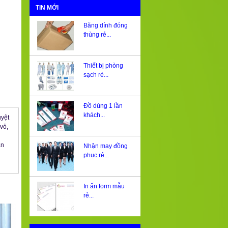
TIN MỚI
Băng dính đóng
thùng rẻ...
Thiết bị phòng
sạch rẻ...
Đồ dùng 1 lần
khách...
uyệt
vỏ,
ận
Nhận may đồng
phục rẻ...
In ấn form mẫu
rẻ...