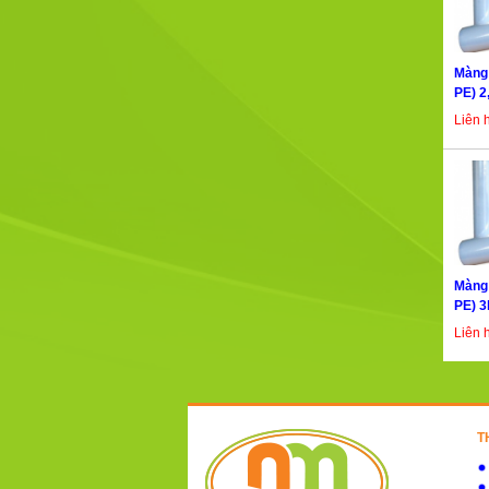
Màng 
PE) 2
Liên 
Màng 
PE) 3
Liên 
T