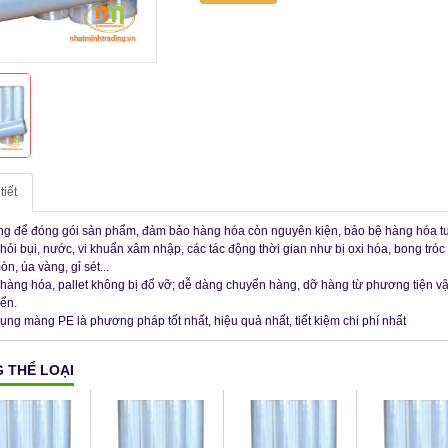
tiết
ng để đóng gói sản phẩm, đảm bảo hàng hóa còn nguyên kiện, bảo bệ hàng hóa t
khỏi bụi, nước, vi khuẩn xâm nhập, các tác động thời gian như bị oxi hóa, bong tróc 
n, úa vàng, gỉ sét...
 hàng hóa, pallet không bị đổ vỡ; dễ dàng chuyển hàng, dỡ hàng từ phương tiện v
ển.
ụng màng PE là phương pháp tốt nhất, hiệu quả nhất, tiết kiệm chi phí nhất
 THỂ LOẠI