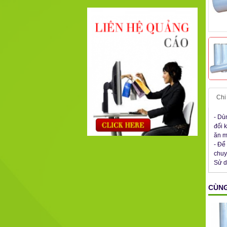
Chi 
- Dù
đối 
ăn mò
- Để
chuy
Sử d
CÙNG