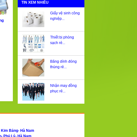
TIN XEM NHIỀU
Giấy vệ sinh công
nghiệp...
ng
Thiết bị phòng
sạch rẻ...
Băng dính đóng
thùng rẻ...
Nhận may đồng
phục rẻ...
- Kim Bảng- Hà Nam
h- Phủ Lý- Hà Nam