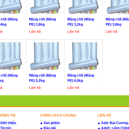
chít (Màng
Màng chít (Màng
Màng chít (Màng
Màng chít (Mà
,4kg
PE) 2,8kg
PE) 3,2kg
PE) 3,8kg
hệ
Liên hệ
Liên hệ
Liên hệ
chít (Màng
Màng chít (Màng
Màng chít (Màng
kg
PE) 5,2kg
PE) 6,0kg
hệ
Liên hệ
Liên hệ
HÔNG TIN
CHÍNH SÁCH CHUNG
LIÊN HỆ
Giới thiệu
Sản phẩm
Add: Đại Cương
Tin tức
Báo giá
Add2: Liêm Chín