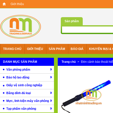
Giới thiệu
Sản phẩm
TRANG CHỦ
GIỚI THIỆU
SẢN PHẨM
BÁO GIÁ
KHUYẾN MẠI & 
DANH MỤC SẢN PHẨM
Trang chủ
>
Đèn cảnh báo thoát hi
Văn phòng phẩm
Bảo hộ lao động
Giấy vệ sinh công nghiệp
Băng dính đủ loại
Mực, linh kiện máy văn phòng
Tạp phẩm văn phòng