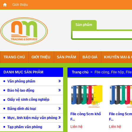
Giới thiệu
Sản phẩm
TRANG CHỦ
GIỚI THIỆU
SẢN PHẨM
BÁO GIÁ
KHUYẾN MẠI & 
DANH MỤC SẢN PHẨM
Trang chủ
>
File còng, File hộp, File
Văn phòng phẩm
Bảo hộ lao động
Giấy vệ sinh công nghiệp
Băng dính đủ loại
File còng 5cm khổ
File còng 5c
Mực, linh kiện máy văn phòng
F...
F...
Liên hệ
Liên hệ
Tạp phẩm văn phòng