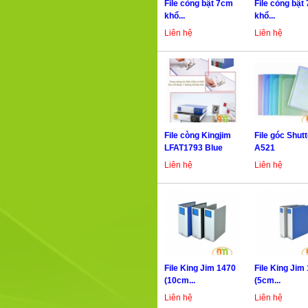
File còng bật 7cm
File còng bật
khổ...
khổ...
Liên hệ
Liên hệ
File còng Kingjim
File góc Shutt
LFAT1793 Blue
A521
Liên hệ
Liên hệ
File King Jim 1470
File King Jim
(10cm...
(5cm...
Liên hệ
Liên hệ