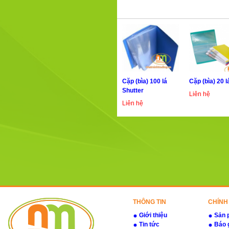
Cặp (bìa) 100 lá
Cặp (bìa) 20 l
Shutter
Liên hệ
Liên hệ
THÔNG TIN
CHÍNH
Giới thiệu
Sản 
Tin tức
Báo 