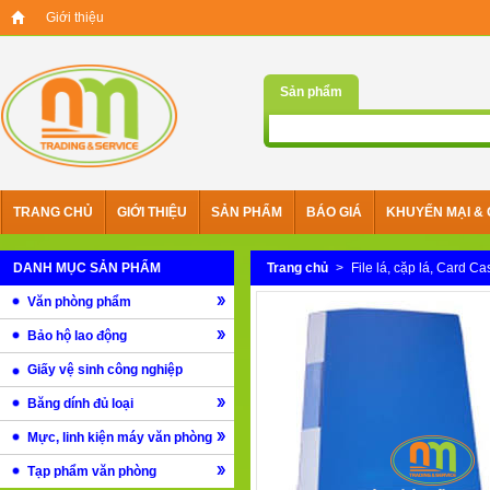
Giới thiệu
Sản phẩm
TRANG CHỦ
GIỚI THIỆU
SẢN PHẨM
BÁO GIÁ
KHUYẾN MẠI & 
DANH MỤC SẢN PHẨM
Trang chủ
>
File lá, cặp lá, Card Ca
Văn phòng phẩm
Bảo hộ lao động
Giấy vệ sinh công nghiệp
Băng dính đủ loại
Mực, linh kiện máy văn phòng
Tạp phẩm văn phòng