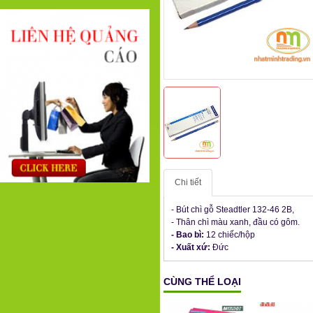
Chi tiết
- Bút chì gỗ Steadtler 132-46 2B,
- Thân chì màu xanh, đầu có gôm.
- Bao bì:
12 chiếc/hộp
- Xuất xứ:
Đức
CÙNG THỂ LOẠI