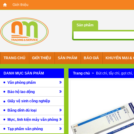
Giới thiệu
Sản phẩm
TRANG CHỦ
GIỚI THIỆU
SẢN PHẨM
BÁO GIÁ
KHUYẾN MẠI & 
DANH MỤC SẢN PHẨM
Trang chủ
>
Bút chì, tẩy chì, gọt chì,
Văn phòng phẩm
Bảo hộ lao động
Giấy vệ sinh công nghiệp
Băng dính đủ loại
Mực, linh kiện máy văn phòng
Tạp phẩm văn phòng