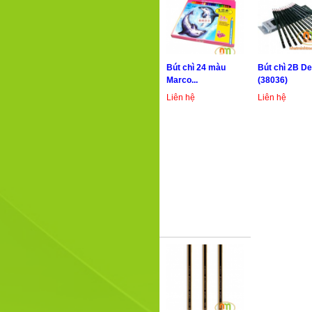
Bút chì 24 màu
Bút chì 2B De
Marco...
(38036)
Liên hệ
Liên hệ